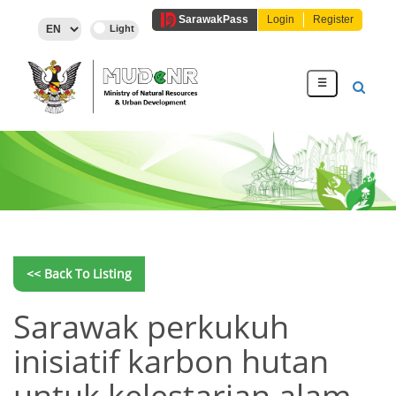
Sarawak
Pass
Login
Register
☰
<< Back To Listing
Sarawak perkukuh
inisiatif karbon hutan
untuk kelestarian alam